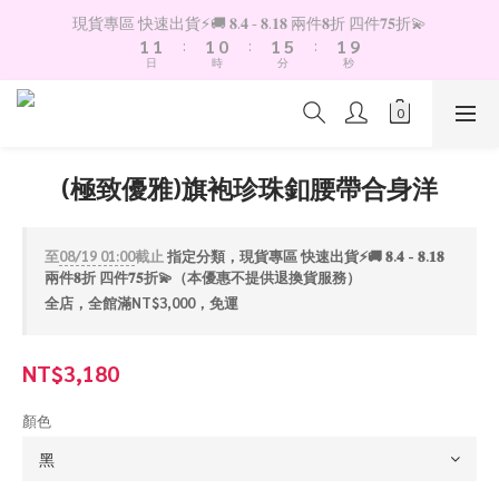
2
2
2
1
2
6
2
現貨專區 快速出貨⚡️🚚 𝟖.𝟒 - 𝟖.𝟏𝟖 兩件𝟖折 四件𝟕𝟓折💫
1
1
:
1
0
:
1
5
:
1
9
日
時
分
秒
0
0
0
0
4
0
8
3
7
2
6
1
5
0
4
(極致優雅)旗袍珍珠釦腰帶合身洋
3
2
1
至
08/19 01:00
截止
指定分類，現貨專區 快速出貨⚡️🚚 𝟖.𝟒 - 𝟖.𝟏𝟖
0
兩件𝟖折 四件𝟕𝟓折💫（本優惠不提供退換貨服務）
全店，全館滿NT$3,000，免運
NT$3,180
顏色