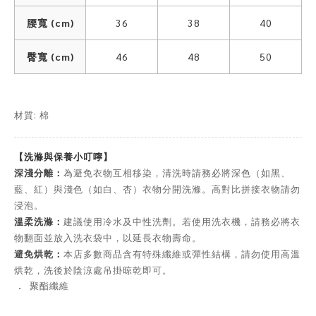
腰寬 (cm)
36
38
40
臀寬 (cm)
46
48
50
材質: 棉
【洗滌與保養小叮嚀】
深淺分離：
為避免衣物互相移染，清洗時請務必將深色（如黑、
藍、紅）與淺色（如白、杏）衣物分開洗滌。高對比拼接衣物請勿
浸泡。
溫柔洗滌：
建議使用冷水及中性洗劑。若使用洗衣機，請務必將衣
物翻面並放入洗衣袋中，以延長衣物壽命。
避免烘乾：
本店多數商品含有特殊纖維或彈性結構，請勿使用高溫
烘乾，洗後於陰涼處吊掛晾乾即可。
．
聚酯纖維