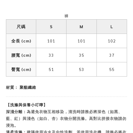
褲
尺碼
S
M
L
全長 (cm)
101
101
102
腰寬 (cm)
33
35
37
臀寬 (cm)
51
53
55
材質： 聚酯纖維
【洗滌與保養小叮嚀】
深淺分離：
為避免衣物互相移染，清洗時請務必將深色（如黑、
藍、紅）與淺色（如白、杏）衣物分開洗滌。高對比拼接衣物請勿
浸泡。
溫柔洗滌：
建議使用冷水及中性洗劑。若使用洗衣機，請務必將衣