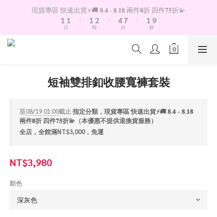
2
2
2
3
5
8
2
現貨專區 快速出貨⚡️🚚 𝟖.𝟒 - 𝟖.𝟏𝟖 兩件𝟖折 四件𝟕𝟓折💫
9
1
1
:
1
2
:
4
7
:
1
8
日
時
分
秒
0
0
0
1
3
6
0
7
0
2
5
6
1
4
5
0
3
4
2
短袖雙排釦收腰寬褲套裝
3
1
2
0
1
至
08/19 01:00
截止
指定分類，現貨專區 快速出貨⚡️🚚 𝟖.𝟒 - 𝟖.𝟏𝟖
0
兩件𝟖折 四件𝟕𝟓折💫（本優惠不提供退換貨服務）
全店，全館滿NT$3,000，免運
NT$3,980
顏色