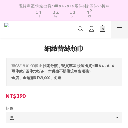
2
2
3
3
2
2
5
9
現貨專區 快速出貨⚡️🚚 𝟖.𝟒 - 𝟖.𝟏𝟖 兩件𝟖折 四件𝟕𝟓折💫
1
1
:
2
2
:
1
1
:
4
8
日
時
分
秒
0
0
1
1
0
0
3
7
0
0
2
6
1
5
0
4
3
細緻蕾絲領巾
2
1
0
至
08/19 01:00
截止
指定分類，現貨專區 快速出貨⚡️🚚 𝟖.𝟒 - 𝟖.𝟏𝟖
兩件𝟖折 四件𝟕𝟓折💫（本優惠不提供退換貨服務）
全店，全館滿NT$3,000，免運
NT$390
顏色