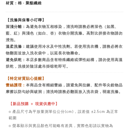
材質：棉 ‧ 聚酯纖維
【洗滌與保養小叮嚀】
深淺分離：
為避免衣物互相移染，清洗時請務必將深色（如黑、
藍、紅）與淺色（如白、杏）衣物分開洗滌。高對比拼接衣物請勿
浸泡。
溫柔洗滌：
建議使用冷水及中性洗劑。若使用洗衣機，請務必將衣
物翻面並放入洗衣袋中，以延長衣物壽命。
避免烘乾：
本店多數商品含有特殊纖維或彈性結構，請勿使用高溫
烘乾，洗後於陰涼處吊掛晾乾即可。
【特定材質貼心提醒】
蕾絲護理：
本商品含有精細蕾絲，請避免與拉鍊、配件等尖銳物品
摩擦以防勾紗與破洞；清洗時請務必翻面放入洗衣袋，弱速洗滌。
【新品預購 ＋ 現貨供應中】
⌾ 產品尺寸為平放量測單位公分(cm)，誤差值 ±2.5cm 為正常
範圍
⌾ 螢幕顯示與實品顏色可能略有差異，實際色彩請以實物為