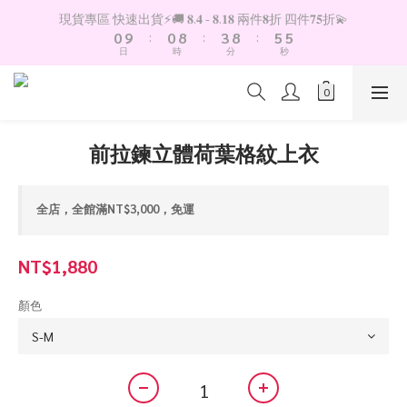
1
1
9
4
9
6
6
現貨專區 快速出貨⚡️🚚 𝟖.𝟒 - 𝟖.𝟏𝟖 兩件𝟖折 四件𝟕𝟓折💫
0
9
:
0
8
:
3
8
:
5
5
日
時
分
秒
8
7
2
7
4
4
7
6
1
6
3
3
6
5
0
5
2
2
5
4
4
1
1
4
3
3
0
0
前拉鍊立體荷葉格紋上衣
3
2
2
2
1
1
1
0
0
全店，全館滿NT$3,000，免運
0
NT$1,880
顏色