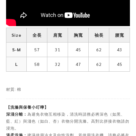
Size
全長
肩寬
胸寬
袖長
腰寬
S-M
57
31
45
62
43
L
58
32
47
62
45
材質: 棉
【洗滌與保養小叮嚀】
深淺分離：
為避免衣物互相移染，清洗時請務必將深色（如黑、
藍、紅）與淺色（如白、杏）衣物分開洗滌。高對比拼接衣物請勿
浸泡。
溫柔洗滌：
建議使用冷水及中性洗劑。若使用洗衣機，請務必將衣