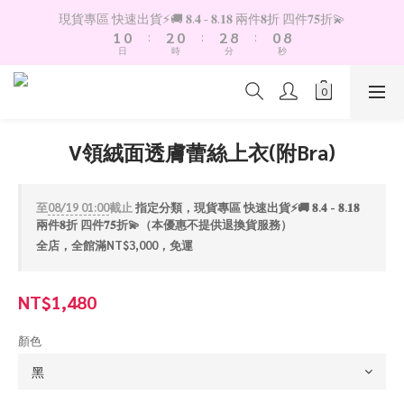
9
2
1
3
1
3
9
1
現貨專區 快速出貨⚡️🚚 𝟖.𝟒 - 𝟖.𝟏𝟖 兩件𝟖折 四件𝟕𝟓折💫
8
1
0
:
2
0
:
2
8
:
0
7
日
時
分
秒
0
1
1
7
6
0
0
6
5
5
4
4
3
3
2
V領絨面透膚蕾絲上衣(附Bra)
2
1
1
0
0
至
08/19 01:00
截止
指定分類，現貨專區 快速出貨⚡️🚚 𝟖.𝟒 - 𝟖.𝟏𝟖
兩件𝟖折 四件𝟕𝟓折💫（本優惠不提供退換貨服務）
全店，全館滿NT$3,000，免運
NT$1,480
顏色