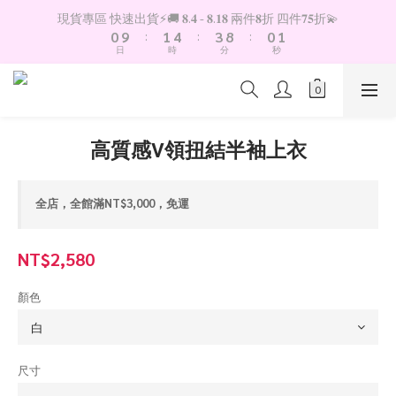
1
2
5
4
9
1
2
現貨專區 快速出貨⚡️🚚 𝟖.𝟒 - 𝟖.𝟏𝟖 兩件𝟖折 四件𝟕𝟓折💫
0
9
:
1
4
:
3
8
:
0
1
日
時
分
秒
8
0
3
2
7
0
7
2
1
6
6
1
0
5
5
0
4
4
3
高質感V領扭結半袖上衣
3
2
2
1
1
0
全店，全館滿NT$3,000，免運
0
NT$2,580
顏色
尺寸