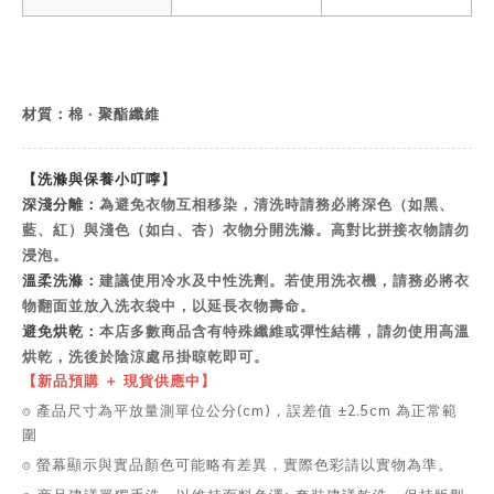
材質：棉 ‧ 聚酯纖維
【洗滌與保養小叮嚀】
深淺分離：
為避免衣物互相移染，清洗時請務必將深色（如黑、
藍、紅）與淺色（如白、杏）衣物分開洗滌。高對比拼接衣物請勿
浸泡。
溫柔洗滌：
建議使用冷水及中性洗劑。若使用洗衣機，請務必將衣
物翻面並放入洗衣袋中，以延長衣物壽命。
避免烘乾：
本店多數商品含有特殊纖維或彈性結構，請勿使用高溫
烘乾，洗後於陰涼處吊掛晾乾即可。
【新品預購 ＋ 現貨供應中】
⌾ 產品尺寸為平放量測單位公分(cm)，誤差值 ±2.5cm 為正常範
圍
⌾ 螢幕顯示與實品顏色可能略有差異，實際色彩請以實物為準。