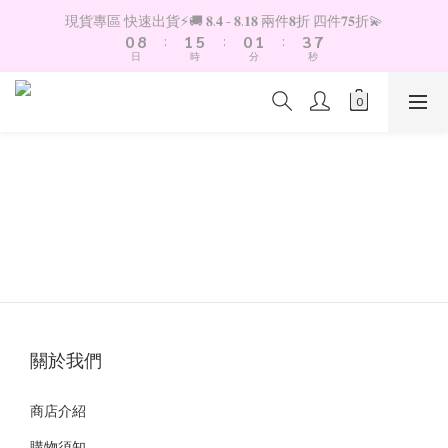
1
9
2
6
1
2
4
8
現貨專區 快速出貨⚡️🚚 𝟖.𝟒 - 𝟖.𝟏𝟖 兩件𝟖折 四件𝟕𝟓折💫
0
8
:
1
5
:
0
1
:
3
7
日
時
分
秒
7
0
4
0
2
6
6
3
1
5
5
2
0
4
4
1
3
3
0
2
2
1
1
0
0
、
關於我們
商店介紹
購物須知